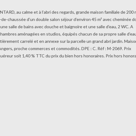
RD, au calme et à l’abri des regards, grande maison familiale de 200 
ez-de-chaussée d’un double salon séjour d’environ 45 m² avec cheminée d
une salle de bains avec douche et baignoire et une salle d’eau, 2 WC. A
es chambres aménagées en studios, équipés chacun de sa propre salle d’ea
èrement carrelé et en annexe sur la parcelle un grand abri jardin. Mais
Angers, proche commerces et commodités. DPE : C. Réf : M-2069. Prix
uéreur soit 1,40 % TTC du prix du bien hors honoraires. Prix hors honora