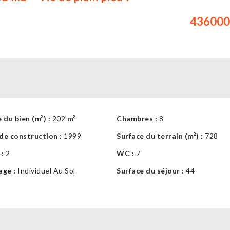
436000
 du bien (m²) :
202
m²
Chambres :
8
de construction :
1999
Surface du terrain (m²) :
728
 :
2
WC :
7
age :
Individuel Au Sol
Surface du séjour :
44