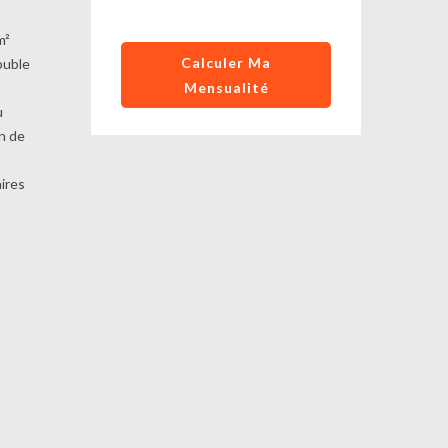
m²
Calculer Ma
ouble
Mensualité
u
on de
ires