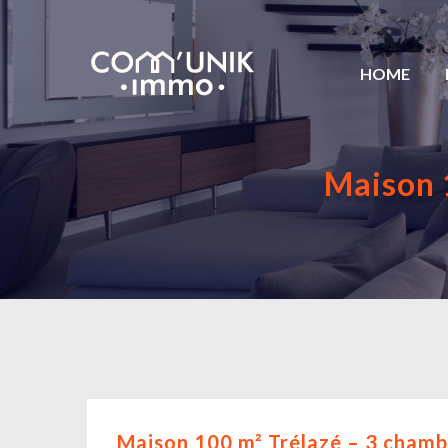
HOME
Maison 
Maison 100 m² Trélazé – 3 chamb