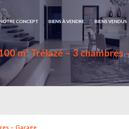
NOTRE CONCEPT
BIENS À VENDRE
BIENS VENDUS
100 m² Trélazé – 3 chambres 
res – Garage