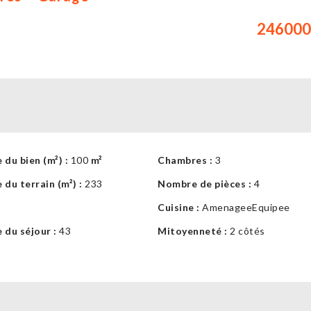
246000
 du bien (m²) :
100
m²
Chambres :
3
 du terrain (m²) :
233
Nombre de pièces :
4
Cuisine :
AmenageeEquipee
 du séjour :
43
Mitoyenneté :
2 côtés