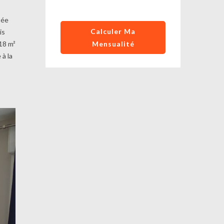
sée
Calculer Ma
is
 18 m²
Mensualité
à la